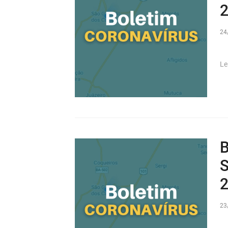
2
24
Le
B
S
2
23