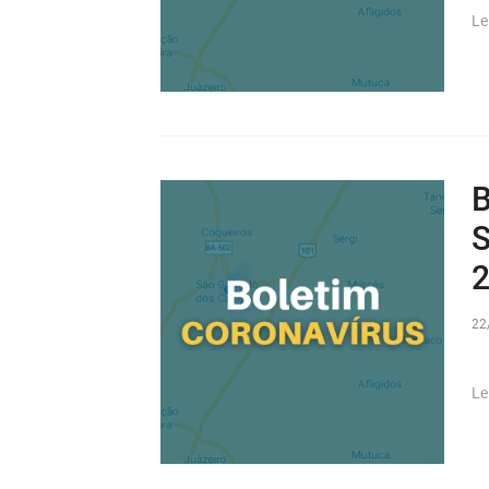
Le
B
S
2
22
Le