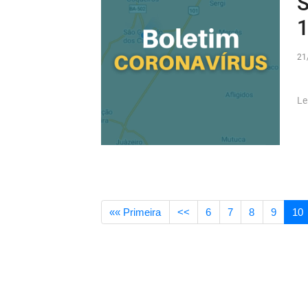
S
1
21
Le
«« Primeira
<<
6
7
8
9
10