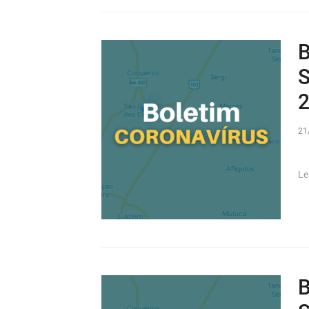
B
S
2
21
Le
B