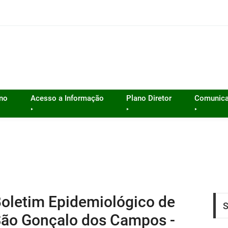
rno
Acesso a Informação
Plano Diretor
Comunic
‣
‣
‣
oletim Epidemiológico de
S
ão Gonçalo dos Campos -