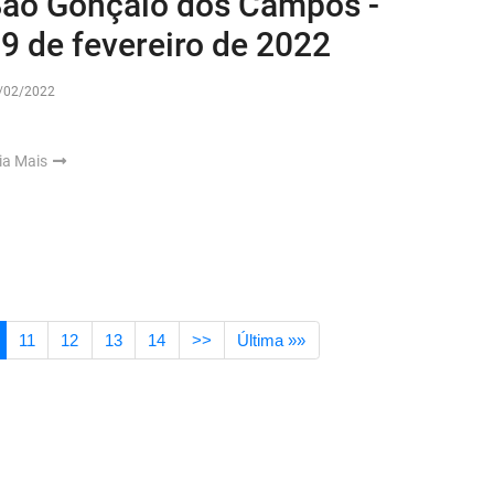
ão Gonçalo dos Campos -
9 de fevereiro de 2022
/02/2022
ia Mais
11
12
13
14
>>
Última »»