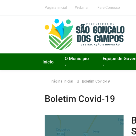
Página inicial
Webmail
Fale Conosco
O Município
Equipe de Gove
Início
‣
‣
Página Inicial
Boletim Covid-19
Boletim Covid-19
B
S